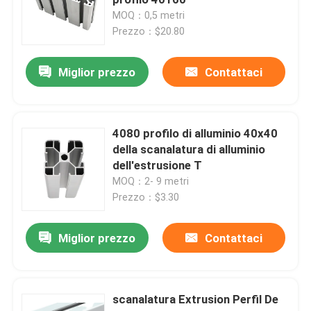
MOQ：0,5 metri
Prezzo：$20.80
Accessori di alluminio di profilo
Miglior prezzo
Contattaci
strato dell'alluminio 6061
barra di alluminio espelsa
4080 profilo di alluminio 40x40
della scanalatura di alluminio
dell'estrusione T
Metropolitana di alluminio dell'estrusione
MOQ：2- 9 metri
Prezzo：$3.30
Miglior prezzo
Contattaci
scanalatura Extrusion Perfil De