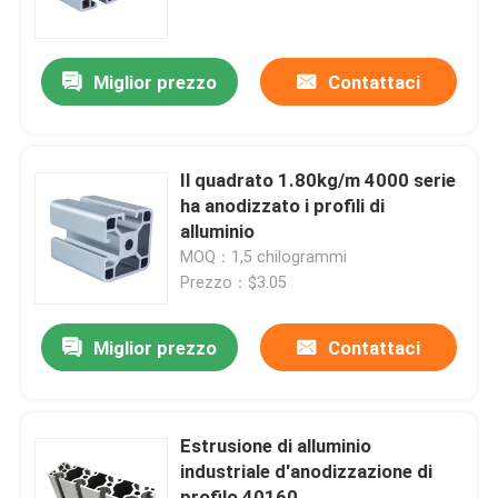
Prodotti
Miglior prezzo
Contattaci
Profilo di alluminio industriale
Il quadrato 1.80kg/m 4000 serie
Profilo di alluminio dell'estrusione
ha anodizzato i profili di
alluminio
MOQ：1,5 chilogrammi
V profilo di alluminio della scanalatura
Prezzo：$3.05
Profilo di alluminio d'anodizzazione
Miglior prezzo
Contattaci
Profilo di alluminio su misura
Estrusione di alluminio
industriale d'anodizzazione di
profilo dell'alluminio di CNC
profilo 40160