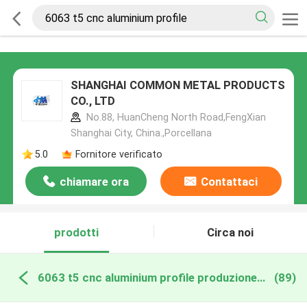
SHANGHAI COMMON METAL PRODUCTS
CO., LTD
No.88, HuanCheng North Road,FengXian
Shanghai City, China.,Porcellana
5.0
Fornitore verificato
chiamare ora
Contattaci
prodotti
Circa noi
6063 t5 cnc aluminium profile produzione online
(89)