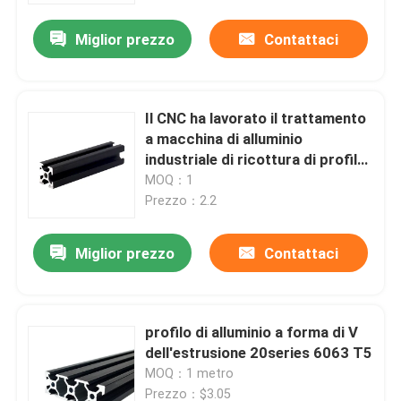
Miglior prezzo
Contattaci
Il CNC ha lavorato il trattamento
a macchina di alluminio
industriale di ricottura di profilo
5052
MOQ：1
Prezzo：2.2
Miglior prezzo
Contattaci
Casa
profilo di alluminio a forma di V
Prodotti
dell'estrusione 20series 6063 T5
MOQ：1 metro
Circa noi
Prezzo：$3.05