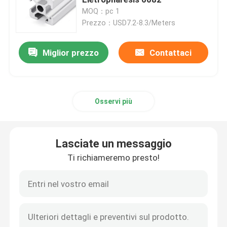
MOQ：pc 1
Prezzo：USD7.2-8.3/Meters
Profilo di alluminio d'anodizzazione
Miglior prezzo
Contattaci
Profilo di alluminio su misura
profilo dell'alluminio di CNC
Osservi più
Accessori di alluminio di profilo
Lasciate un messaggio
strato dell'alluminio 6061
Ti richiameremo presto!
barra di alluminio espelsa
Metropolitana di alluminio dell'estrusione