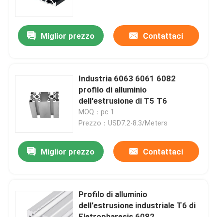
Giro della fabbrica
Miglior prezzo
Contattaci
Controllo di qualità
Industria 6063 6061 6082
Contattici
profilo di alluminio
dell'estrusione di T5 T6
MOQ：pc 1
Richieda una citazione
Prezzo：USD7.2-8.3/Meters
Profilo di alluminio industriale
Miglior prezzo
Contattaci
Profilo di alluminio dell'estrusione
Profilo di alluminio
dell'estrusione industriale T6 di
V profilo di alluminio della scanalatura
Eletropharesis 6082