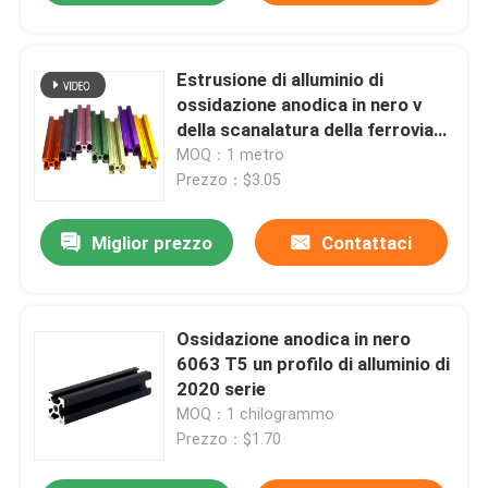
Estrusione di alluminio di
ossidazione anodica in nero v
della scanalatura della ferrovia
20x40 V della scanalatura della
MOQ：1 metro
scanalatura di alluminio lineare
Prezzo：$3.05
variopinta di profilo v
Miglior prezzo
Contattaci
Ossidazione anodica in nero
6063 T5 un profilo di alluminio di
2020 serie
MOQ：1 chilogrammo
Prezzo：$1.70