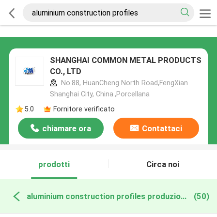
SHANGHAI COMMON METAL PRODUCTS
CO., LTD
No.88, HuanCheng North Road,FengXian
Shanghai City, China.,Porcellana
5.0
Fornitore verificato
chiamare ora
Contattaci
prodotti
Circa noi
aluminium construction profiles produzione online
(50)