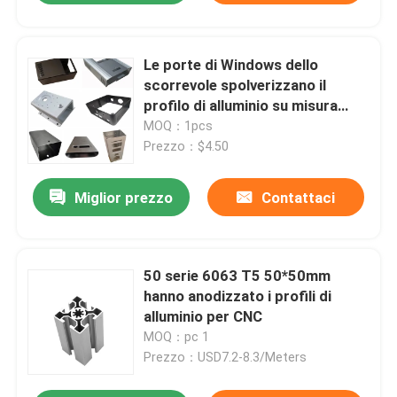
Le porte di Windows dello
scorrevole spolverizzano il
profilo di alluminio su misura
rivestito
MOQ：1pcs
Prezzo：$4.50
Miglior prezzo
Contattaci
50 serie 6063 T5 50*50mm
hanno anodizzato i profili di
alluminio per CNC
MOQ：pc 1
Prezzo：USD7.2-8.3/Meters