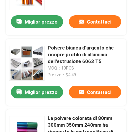
Giro della fabbrica
Miglior prezzo
Contattaci
Controllo di qualità
Polvere bianca d'argento che
Contattici
ricopre profilo di alluminio
dell'estrusione 6063 T5
MOQ：10PCS
Richieda una citazione
Prezzo：$4.49
Profilo di alluminio industriale
Miglior prezzo
Contattaci
Profilo di alluminio dell'estrusione
La polvere colorata di 80mm
300mm 350mm 240mm ha
V profilo di alluminio della scanalatura
ricoperto la metropolitana di