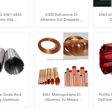
52 6061 6463
6000 Estrusione Di
6063 60
rno Alla
Alluminio Del Dissipatore
D
olitana Di
Di Calore Di Serie 6063
Dell'es
luminio
T5 6m
Pe
TATTACI
CONTATTACI
dizzazione
estrusione
to Ovale Rod
6061 Metropolitana Di
Profilo 
g Aluminum
Alluminio Su Misura
Dell'ilu
 Tube Del Tubo
Dell'estrusione T6 6063
Dell'i
'ottagono
T5 Con La Scanalatura
Lampad
TATTACI
CONTATTACI