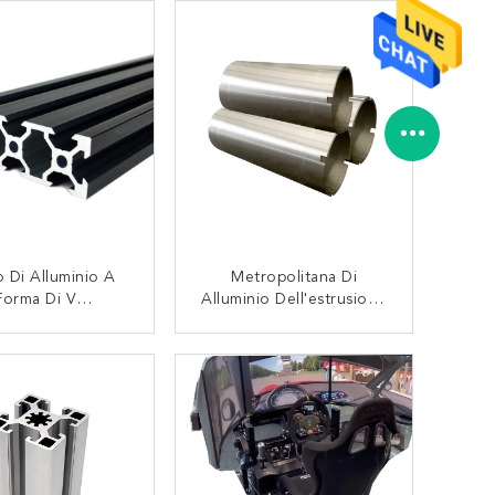
o Di Alluminio A
Metropolitana Di
Forma Di V
Alluminio Dell'estrusione
trusione 20series
6061 T6
6063 T5
CONTATTACI
CONTATTACI