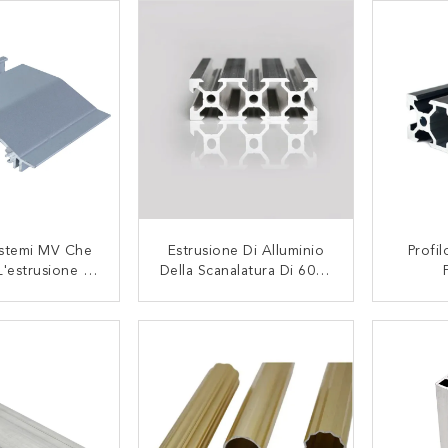
istemi MV Che
Estrusione Di Alluminio
Profil
'estrusione Di
Della Scanalatura Di 6063
Del Dissipatore
V
Dell'es
ore 6063 T8
TATTACI
CONTATTACI