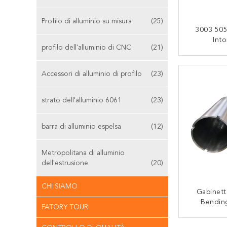
Profilo di alluminio su misura
(25)
3003 50
Into
profilo dell'alluminio di CNC
(21)
Metrop
Al
CON
D'ano
Accessori di alluminio di profilo
(23)
Dell'
strato dell'alluminio 6061
(23)
barra di alluminio espelsa
(12)
Metropolitana di alluminio
dell'estrusione
(20)
CHI SIAMO
Gabinet
Bendin
FATORY TOUR
Extrusion
Dell
CON