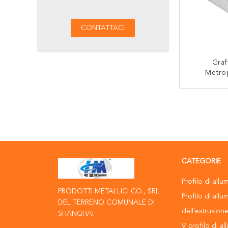
Graf
Metrop
Alluminio 
T6 Di De
CON
CATEGORIE
Profilo di allu
PRODOTTI METALLICI CO., SRL
Profilo di allu
DEL TERRENO COMUNALE DI
dell'estrusion
SHANGHAI
V profilo di al