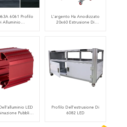
63A 6061 Profilo
L'argento Ha Anodizzato
i Alluminio
20x60 Estrusione Di
trusione Del T3 T8
Alluminio Della
r La Finestra
Scanalatura Di 2060 T
CONTATTACI
CONTATTACI
Dell'alluminio LED
Profilo Dell'estrusione Di
minazione Pubblica
6082 LED
nondazione Della
a Di 6000 Serie
CONTATTACI
CONTATTACI