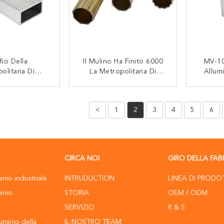
fio Della
Il Mulino Ha Finito 6000
MV-10
olitana Di
La Metropolitana Di
Allum
Dell'estrusione
Alluminio Dell'estrusione
Dell
coiling 7075
Dell'HB Di Serie 6m 110
Ind
TATTACI
CONTATTACI
Anti
<
1
2
3
4
5
6
CIRCA NOI
GIRO DELLA FAB
minio industriale
INTRUDUCTION
LINEA DI PRODO
minio
STORIA
OEM / ODM
e
SERVIZIO
R & S
luminio della
IL NOSTRO TEAM