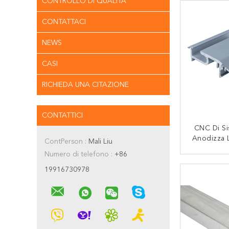
CONTROLLO DI QUALITÀ
CONTATTACI
NEWS
CASI
RICHIEDA UNA CITAZIONE
CONTATTICI
CNC Di S
Anodizza L
ContPerson :
Mali Liu
Alluminio 
Numero di telefono :
+86
Di Cal
CON
19916730978