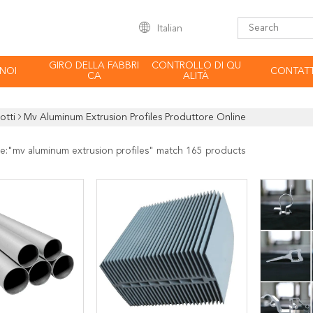
Italian
GIRO DELLA FABBRI
CONTROLLO DI QU
 NOI
CONTATT
CA
ALITÀ
otti
Mv Aluminum Extrusion Profiles Produttore Online
e:"
mv aluminum extrusion profiles
" match 165 products