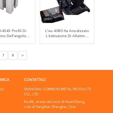
-4545 Profili Di
L'iso 4080 Ha Anodizzato
inio Dell'angolo
L'estrusione Di Alluminio
'estrusione Di
Di Profilo Non Standard
ustriale 6063
CONTATTACI
CONTATTACI
7
8
>
BRICA
CONTATTACI
SHANGHAI COMMON METAL PRODUCTS
TTI
CO., LTD
No.88, strada del nord di HuanCheng,
città di FengXian Shanghai, Cina.